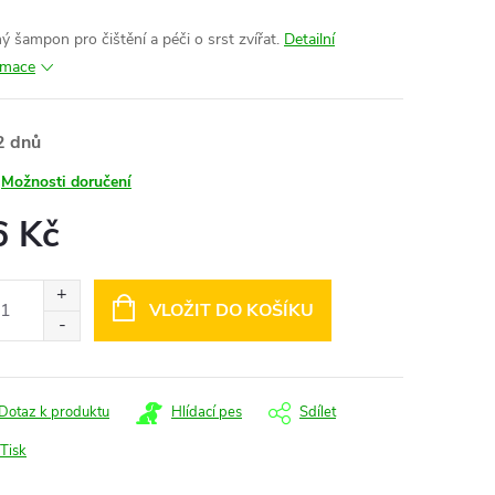
ý šampon pro čištění a péči o srst zvířat.
Detailní
rmace
2 dnů
Možnosti doručení
6 Kč
ná
:
VLOŽIT DO KOŠÍKU
Dotaz k produktu
Hlídací pes
Sdílet
Tisk