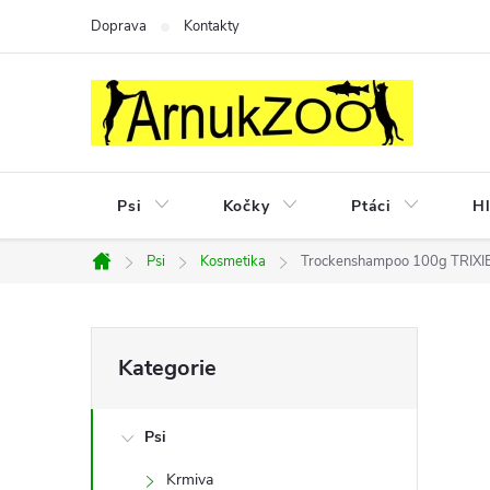
Přejít
Doprava
Kontakty
na
obsah
Psi
Kočky
Ptáci
Hl
Psi
Kosmetika
Trockenshampoo 100g TRIXI
Domů
P
Přeskočit
Kategorie
kategorie
o
Psi
s
Krmiva