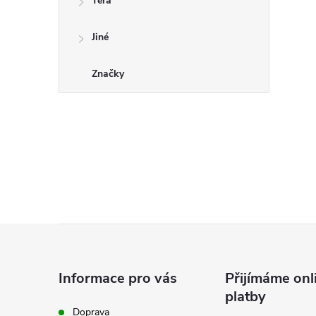
Tera
Jiné
Značky
Z
á
Informace pro vás
Přijímáme onl
platby
p
Doprava