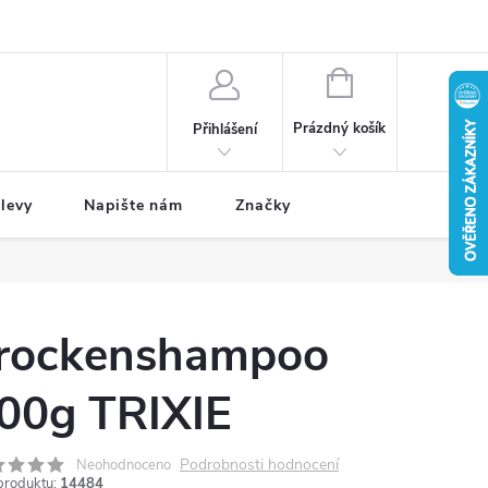
NÁKUPNÍ
KOŠÍK
Prázdný košík
Přihlášení
levy
Napište nám
Značky
rockenshampoo
00g TRIXIE
Podrobnosti hodnocení
Neohodnoceno
produktu:
14484