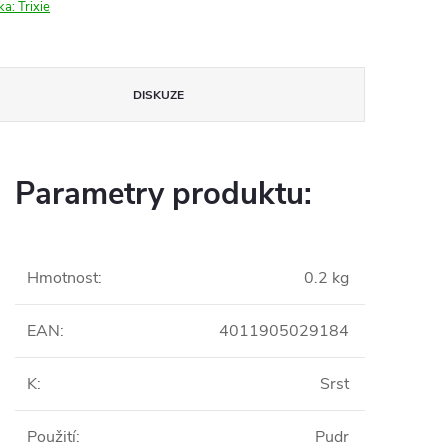
ka:
Trixie
DISKUZE
Parametry produktu:
Hmotnost
:
0.2 kg
EAN
:
4011905029184
K
:
Srst
Použití
:
Pudr