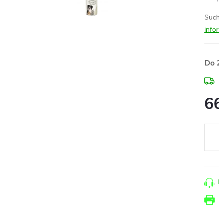
Such
info
Do 
6
Měr
cena