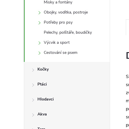
Misky a fontány
e
Obojky, vodítka, postroje
l
Potřeby pro psy
Pelechy, polštáře, boudičky
Výcvik a sport
Cestování se psem
Kočky
S
Ptáci
s
z
Hlodavci
m
p
Akva
s
p