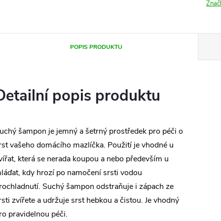
Znač
POPIS PRODUKTU
Detailní popis produktu
uchý šampon je jemný a šetrný prostředek pro péči o
rst vašeho domácího mazlíčka. Použití je vhodné u
vířat, která se nerada koupou a nebo především u
láďat, kdy hrozí po namočení srsti vodou
rochladnutí. Suchý šampon odstraňuje i zápach ze
rsti zvířete a udržuje srst hebkou a čistou. Je vhodný
ro pravidelnou péči.