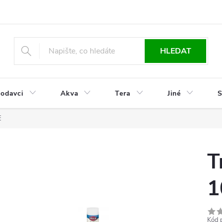
HLEDAT
odavci
Akva
Tera
Jiné
S
E
T
1
Kód 