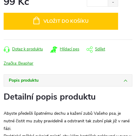
99 Kč
Měrná
cena:
VLOŽIT DO KOŠÍKU
Dotaz k produktu
Hlídací pes
Sdílet
Značka:
Beaphar
Popis produktu
Detailní popis produktu
Abyste předešli špatnému dechu a kažení zubů Vašeho psa, je
nutné čistit mu zuby pravidelně a odstranit tak zubní plak již v rané
fázi.