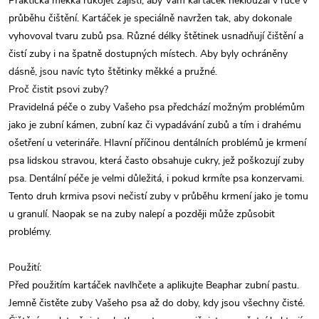
Praktická měkká rukojeť zajistí, aby Vám kartáček neklouzal v ruce v
průběhu čištění. Kartáček je speciálně navržen tak, aby dokonale
vyhovoval tvaru zubů psa. Různé délky štětinek usnadňují čištění a
čistí zuby i na špatně dostupných místech. Aby byly ochráněny
dásně, jsou navíc tyto štětinky měkké a pružné.
Proč čistit psovi zuby?
Pravidelná péče o zuby Vašeho psa předchází možným problémům
jako je zubní kámen, zubní kaz či vypadávání zubů a tím i drahému
ošetření u veterináře. Hlavní příčinou dentálních problémů je krmení
psa lidskou stravou, která často obsahuje cukry, jež poškozují zuby
psa. Dentální péče je velmi důležitá, i pokud krmíte psa konzervami.
Tento druh krmiva psovi nečistí zuby v průběhu krmení jako je tomu
u granulí. Naopak se na zuby nalepí a později může způsobit
problémy.
Použití:
Před použitím kartáček navlhčete a aplikujte Beaphar zubní pastu.
Jemně čistěte zuby Vašeho psa až do doby, kdy jsou všechny čisté.