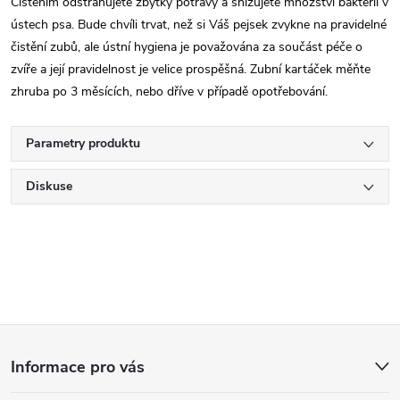
Čištěním odstraňujete zbytky potravy a snižujete množství bakterií v
ústech psa. Bude chvíli trvat, než si Váš pejsek zvykne na pravidelné
čistění zubů, ale ústní hygiena je považována za součást péče o
zvíře a její pravidelnost je velice prospěšná. Zubní kartáček měňte
zhruba po 3 měsících, nebo dříve v případě opotřebování.
Parametry produktu
Diskuse
Z
Informace pro vás
á