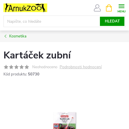
Přejít
NÁKUPNÍ
KOŠÍK
na
obsah
HLEDAT
Kosmetika
Kartáček zubní
Podrobnosti hodnocení
Neohodnoceno
Kód produktu:
50730