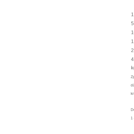
1
5
1
1
2
4
k
Z
d
kr
Dé
1