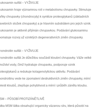
lukosamin sulfát – VYŽIVUJE
lukosamin hraje významnou roli v metabolismu chrupavky. Stimuluje
uňky chrupavky (chondrocyty) k syntéze proteoglykanů (základních
avebních složek chrupavky) a je hlavním substrátem pro jejich vznik.
lukosamin je aktivně přijímán chrupavkou. Podávání glukosaminu
pomaluje rozvoj už vzniklých degenerativních změn chrupavky.
hondroitin sulfát – VYŽIVUJE
ondroitin sulfát Je důležitou součástí kloubní chrupavky. Váže velké
nožství vody, čímž hydratuje chrupavku, podporuje vznik
roteoglykanů a redukuje kolagenolytickou aktivitu. Podávání
hondroitinu vede ke zpomalení destruktivních změn chrupavky, mírní
lesti kloubů, zlepšuje pohyblivost a mírní i průběh zánětu kloubu.
SM – PŮSOBÍ PROTIZÁNĚTLIVĚ
átka MSM látka obsahující organicky vázanou síru, která působí na