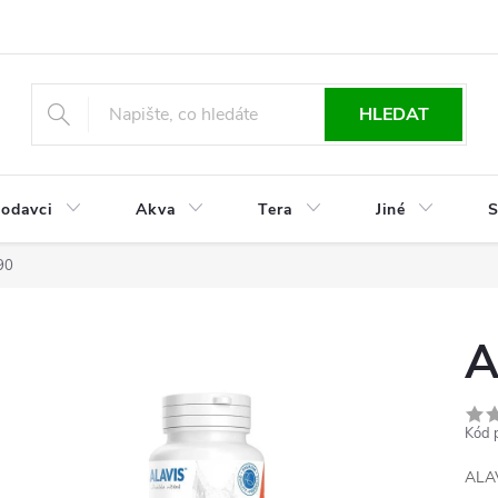
HLEDAT
odavci
Akva
Tera
Jiné
S
 90
A
Kód 
ALAV