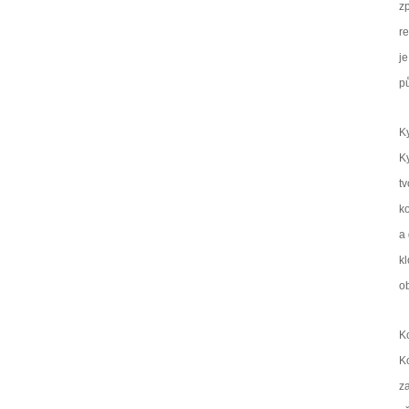
zp
re
j
p
K
K
tv
ko
a 
kl
ob
K
Ko
z