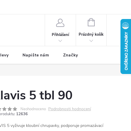
NÁKUPNÍ
KOŠÍK
Prázdný košík
Přihlášení
levy
Napište nám
Značky
lavis 5 tbl 90
Podrobnosti hodnocení
Neohodnoceno
produktu:
12636
IS 5 vyživuje kloubní chrupavky, podporuje promazávací