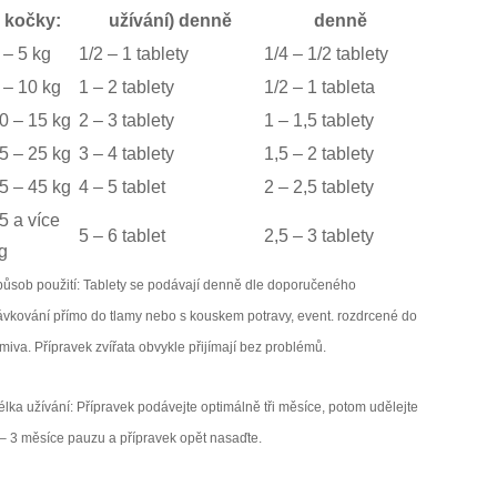
kočky:
užívání) denně
denně
 – 5 kg
1/2 – 1 tablety
1/4 – 1/2 tablety
 – 10 kg
1 – 2 tablety
1/2 – 1 tableta
0 – 15 kg
2 – 3 tablety
1 – 1,5 tablety
5 – 25 kg
3 – 4 tablety
1,5 – 2 tablety
5 – 45 kg
4 – 5 tablet
2 – 2,5 tablety
5 a více
5 – 6 tablet
2,5 – 3 tablety
g
působ použití: Tablety se podávají denně dle doporučeného
ávkování přímo do tlamy nebo s kouskem potravy, event. rozdrcené do
miva. Přípravek zvířata obvykle přijímají bez problémů.
lka užívání: Přípravek podávejte optimálně tři měsíce, potom udělejte
 – 3 měsíce pauzu a přípravek opět nasaďte.