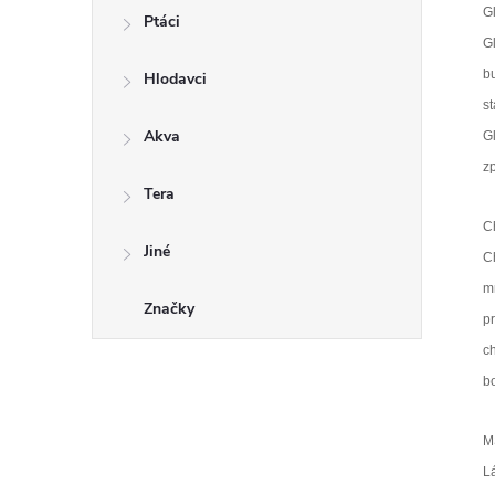
G
Ptáci
G
b
Hlodavci
st
Akva
G
z
Tera
C
Jiné
Ch
m
Značky
p
c
bo
M
L