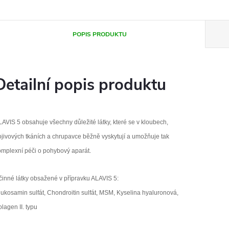
POPIS PRODUKTU
Detailní popis produktu
AVIS 5 obsahuje všechny důležité látky, které se v kloubech,
ojivových tkáních a chrupavce běžně vyskytují a umožňuje tak
omplexní péči o pohybový aparát.
činné látky obsažené v přípravku ALAVIS 5:
lukosamin sulfát, Chondroitin sulfát, MSM, Kyselina hyaluronová,
lagen II. typu