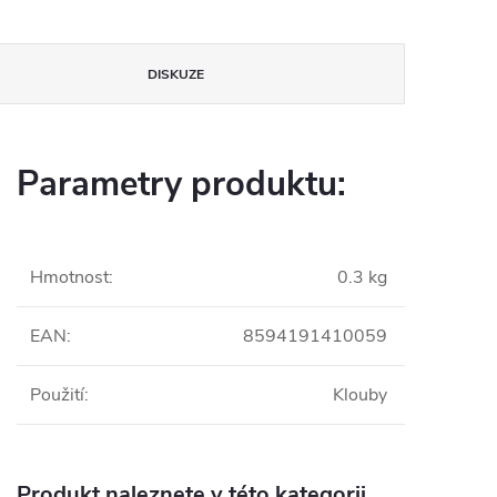
DISKUZE
Parametry produktu:
Hmotnost
:
0.3 kg
EAN
:
8594191410059
Použití
:
Klouby
Produkt naleznete v této kategorii