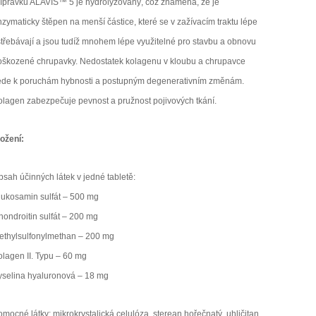
řípravku ALAVIS™ 5 je hydrolyzovaný, což znamená, že je
zymaticky štěpen na menší částice, které se v zažívacím traktu lépe
střebávají a jsou tudíž mnohem lépe využitelné pro stavbu a obnovu
oškozené chrupavky. Nedostatek kolagenu v kloubu a chrupavce
ede k poruchám hybnosti a postupným degenerativním změnám.
olagen zabezpečuje pevnost a pružnost pojivových tkání.
ložení:
sah účinných látek v jedné tabletě:
lukosamin sulfát – 500 mg
hondroitin sulfát – 200 mg
ethylsulfonyl­methan – 200 mg
olagen II. Typu – 60 mg
yselina hyaluronová – 18 mg
mocné látky: mikrokrystalická celulóza, sterean hořečnatý, uhličitan