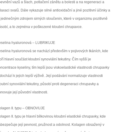
evnění vazů a šlach, potlačení zánětu a bolesti a na regeneraci a
laxaci svalů. Dále vykazuje silné antioxidační a jiné pozitivní účinky a
e jedinečným zdrojem sirných sloučenin, které v organizmu pozitivně
ůsobí, a to zejména v poškozené kloubní chrupavce.
yselina hyaluronová – LUBRIKUJE
yselina hyaluronová se nachází především v pojivových tkáních, kde
oří hlavní součást kloubní synoviální tekutiny. Čím vyšší je
ncentrace kyseliny, tím lepší jsou viskoelastické vlastnosti chrupavky
dochází k jejich lepší výživě. Její podávání normalizuje vlastnosti
oubní synoviální tekutiny, působí proti degeneraci chrupavky a
novuje její původní vlastnosti.
olagen II. typu – OBNOVUJE
lagen II. typu je hlavní bílkovinou kloubní elastické chrupavky, kde
abezpečuje její pevnost, pružnost a odolnost. Kolagen obsažený v