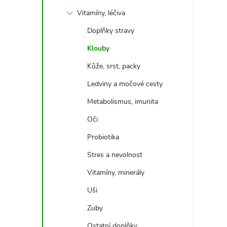
t
Vitamíny, léčiva
r
Doplňky stravy
Klouby
a
Kůže, srst, packy
n
Ledviny a močové cesty
Metabolismus, imunita
n
Oči
í
Probiotika
Stres a nevolnost
p
Vitamíny, minerály
a
Uši
n
Zuby
Ostatní doplňky