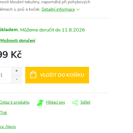
tnosti kloubní tekutiny, napomáhá při pohybových
lémech u psů a koček.
Detailní informace
Skladem
11.8.2026
Možnosti doručení
99 Kč
ná
:
VLOŽIT DO KOŠÍKU
Dotaz k produktu
Hlídací pes
Sdílet
Tisk
ka:
Alavis