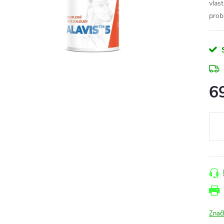
vlas
prob
6
Měr
cena
Znač