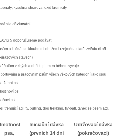
penatý, kyselina stearová, oxid křemičitý
odání a dávkování:
LAVIS 5 doporučujeme podávat:
psům a kočkám s kloubními obtížemi (zejména starší zvířata či při
oúrazových stavech)
 štěňatům velkých a obřích plemen během vývoje
 sportovním a pracovním psům všech věkových kategorií jako jsou
služební psi
dostihoví psi
saňoví psi
psi trénující agility, pulling, dog trekking, fly-ball, tanec se psem atd.
Hmotnost
Iniciační dávka
Udržovací dávka
psa,
(prvních 14 dní
(pokračovací)