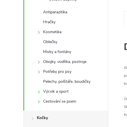
e
Antiparazitika
l
Hračky
Kosmetika
Oblečky
Misky a fontány
Obojky, vodítka, postroje
AL
Potřeby pro psy
p
Pelechy, polštáře, boudičky
k
Výcvik a sport
Ú
Cestování se psem
G
Ko
Kočky