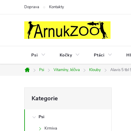
Přejít
Doprava
Kontakty
na
obsah
Psi
Kočky
Ptáci
Hl
Psi
Vitamíny, léčiva
Klouby
Alavis 5 tbl
Domů
P
Přeskočit
Kategorie
kategorie
o
Psi
s
Krmiva