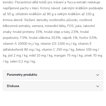
kondici. Florastimul dělá totéž pro trávení a Yucca extrakt redukuje
nepříjemné pachy v kleci. Krmný návod: zakrslým králíkům podávejte
až 50 g, středním králíkům až 80 g a velkým králíkům až 150 g
krmiva denně. Složení: deriváty rostlinného původu, rostlinné
bílkovinné extrakty, semena, minerální látky, FOS, juka. Jakostní
znaky: hrubé proteiny 15%, hrubé oleje a tuky 2,5%, hrubé
popeloviny 7,5%, hrubá vláknina 20,5%, vápník 1%, fosfor 0,5%,
vitamin A 10000 m.j./ kg, vitamin D3 1200 m.j./ kg, vitamin E
(alfatokoferol) 80 mg / kg, vitamin C 250 mg / kg, železo 100 mg /
kg, jód 2 mg / kg, měď 10 mg / kg, mangan 75 mg / kg, zinek 70 mg
/ kg, selen 0,2 mg / kg.
Parametry produktu
Diskuse