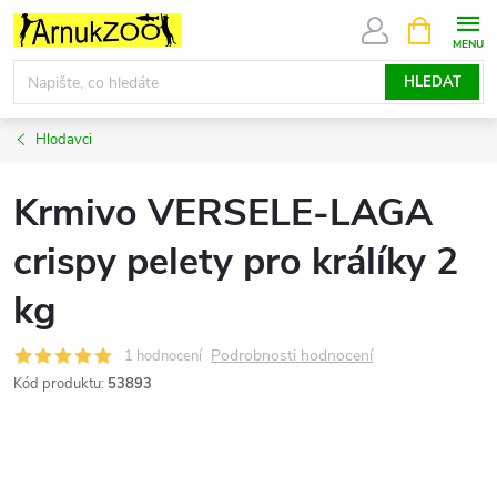
Přejít
NÁKUPNÍ
KOŠÍK
na
obsah
HLEDAT
Hlodavci
Krmivo VERSELE-LAGA
crispy pelety pro králíky 2
kg
Podrobnosti hodnocení
1 hodnocení
Kód produktu:
53893