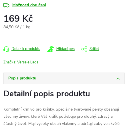
Možnosti doručení
169 Kč
Měrná
84,50 Kč / 1 kg
cena:
Dotaz k produktu
Hlídací pes
Sdílet
Značka:
Versele Laga
Popis produktu
Detailní popis produktu
Kompletní krmivo pro králíky. Speciálné tvarované pelety obsahují
všechny živiny, které Váš králík potřebuje pro dlouhý, zdravý a
šťastný život. Mají vysoký obsah vlákniny a udržují zuby ve skvělé