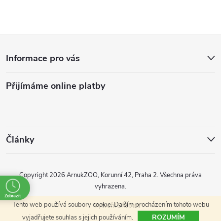
Z
Informace pro vás
á
Přijímáme online platby
p
a
t
Články
í
Copyright 2026
ArnukZOO, Korunní 42, Praha 2
. Všechna práva
vyhrazena.
Zobrazit
Tento web používá soubory cookie. Dalším procházením tohoto webu
Vytvořil Shoptet
ROZUMÍM
vyjadřujete souhlas s jejich používáním.