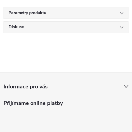
Parametry produktu
Diskuse
Z
Informace pro vás
á
Přijímáme online platby
p
a