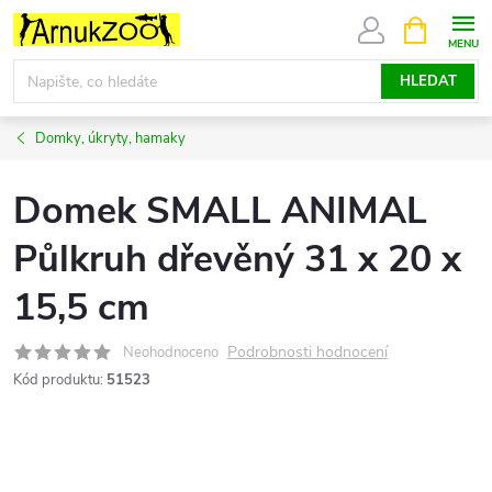
Přejít
NÁKUPNÍ
KOŠÍK
na
obsah
HLEDAT
Domky, úkryty, hamaky
Domek SMALL ANIMAL
Půlkruh dřevěný 31 x 20 x
15,5 cm
Podrobnosti hodnocení
Neohodnoceno
Kód produktu:
51523