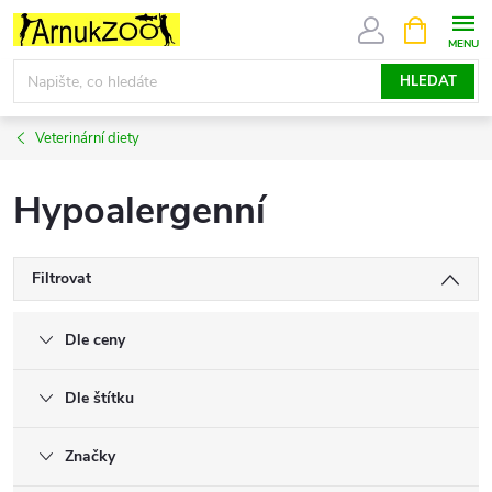
Přejít
NÁKUPNÍ
KOŠÍK
na
obsah
HLEDAT
Veterinární diety
Hypoalergenní
Filtrovat
Dle ceny
Dle štítku
Značky