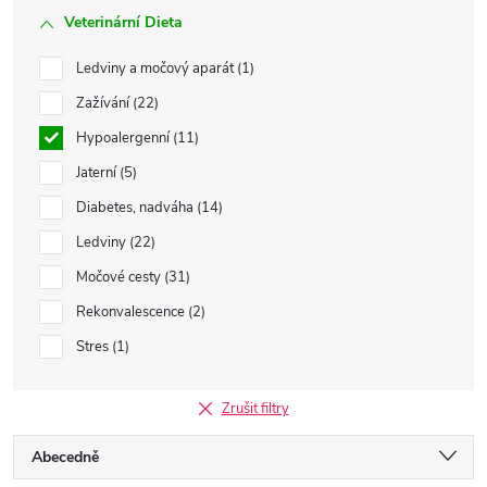
Veterinární Dieta
Ledviny a močový aparát
1
Zažívání
22
Hypoalergenní
11
Jaterní
5
Diabetes, nadváha
14
Ledviny
22
Močové cesty
31
Rekonvalescence
2
Stres
1
Zrušit filtry
Ř
Abecedně