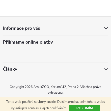
v
l
Z
á
Informace pro vás
d
á
a
Přijímáme online platby
p
c
a
í
t
p
Články
r
í
Copyright 2026
ArnukZOO, Korunní 42, Praha 2
. Všechna práva
v
vyhrazena.
k
Tento web používá soubory cookie. Dalším procházením tohoto webu
Vytvořil Shoptet
y
ROZUMÍM
vyjadřujete souhlas s jejich používáním.