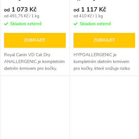
1 073 Kč
1 117 Kč
od
od
Měrná
Měrná
od 491,75 Kč / 1 kg
od 410 Kč / 1 kg
cena:
cena:
Skladem externě
Skladem externě
ZOBRAZIT
ZOBRAZIT
Royal Canin VD Cat Dry
HYPOALLERGENIC je
ANALLERGENIC je kompletním
kompletním dietním krmivem
dietním krmivem pro kočky,
pro kočky, které snižuje riziko
které omezuje intolerance
vzniku potravinových alergií či...
určitých...