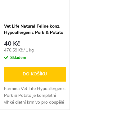
Vet Life Natural Feline konz.
Hypoallergenic Pork & Potato
85 g
40 Kč
Měrná
470,59 Kč / 1 kg
cena:
Skladem
DO KOŠÍKU
Farmina Vet Life Hypoallergenic
Pork & Potato je kompletní
vlhké dietní krmivo pro dospělé
kočky určené ke...
O