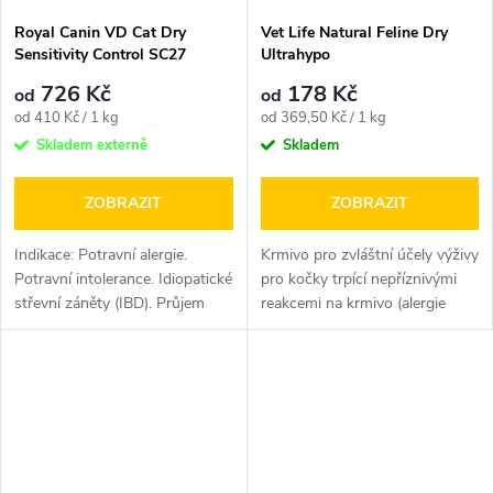
Royal Canin VD Cat Dry
Vet Life Natural Feline Dry
Sensitivity Control SC27
Ultrahypo
726 Kč
178 Kč
od
od
Měrná
Měrná
od 410 Kč / 1 kg
od 369,50 Kč / 1 kg
cena:
cena:
Skladem externě
Skladem
ZOBRAZIT
ZOBRAZIT
Indikace: Potravní alergie.
Krmivo pro zvláštní účely výživy
Potravní intolerance. Idiopatické
pro kočky trpící nepříznivými
střevní záněty (IBD). Průjem
reakcemi na krmivo (alergie
a/nebo intolerance)....