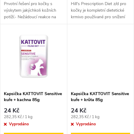
d
u
Prvotní řešení pro kočky s
Hill's Prescription Diet z/d pro
u
výskytem jakýchkoli kožních
kočky je kompletní dietetické
potíží.- Nežádoucí reakce na
krmivo používané pro snížení
k
krmivo s dermatologickými a...
intolerance přísad a...
k
t
t
ů
ů
Kapsička KATTOVIT Sensitive
Kapsička KATTOVIT Sensitive
kuře + kachna 85g
kuře + krůta 85g
24 Kč
24 Kč
Měrná
Měrná
282,35 Kč / 1 kg
282,35 Kč / 1 kg
cena:
cena:
Vyprodáno
Vyprodáno