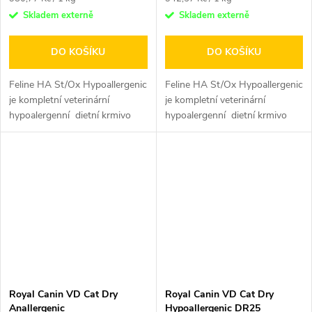
cena:
cena:
Skladem externě
Skladem externě
DO KOŠÍKU
DO KOŠÍKU
Feline HA St/Ox Hypoallergenic
Feline HA St/Ox Hypoallergenic
je kompletní veterinární
je kompletní veterinární
hypoalergenní dietní krmivo
hypoalergenní dietní krmivo
pro diagnostiku a nutriční...
pro diagnostiku a nutriční...
Royal Canin VD Cat Dry
Royal Canin VD Cat Dry
Anallergenic
Hypoallergenic DR25