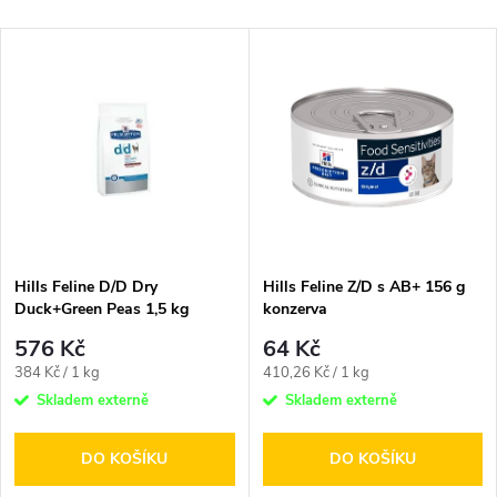
a
Nejlevnější
V
Nejdražší
z
ý
Nejprodávanější
e
p
n
i
í
s
p
Hills Feline D/D Dry
Hills Feline Z/D s AB+ 156 g
Duck+Green Peas 1,5 kg
konzerva
p
r
576 Kč
64 Kč
r
Měrná
Měrná
384 Kč / 1 kg
410,26 Kč / 1 kg
o
cena:
cena:
Skladem externě
Skladem externě
o
d
DO KOŠÍKU
DO KOŠÍKU