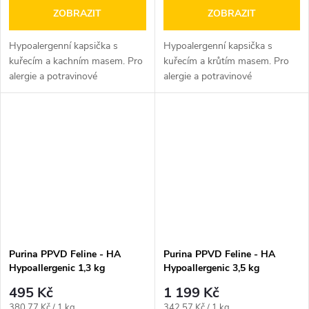
ZOBRAZIT
ZOBRAZIT
Hypoalergenní kapsička s
Hypoalergenní kapsička s
kuřecím a kachním masem. Pro
kuřecím a krůtím masem. Pro
alergie a potravinové
alergie a potravinové
intolerance
intolerance
Purina PPVD Feline - HA
Purina PPVD Feline - HA
Hypoallergenic 1,3 kg
Hypoallergenic 3,5 kg
495 Kč
1 199 Kč
Měrná
Měrná
380,77 Kč / 1 kg
342,57 Kč / 1 kg